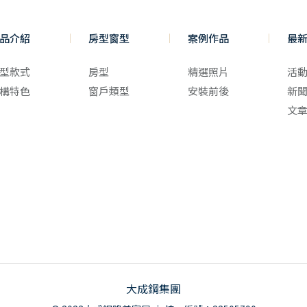
品介紹
房型窗型
案例作品
最
型款式
房型
精選照片
活
構特色
窗戶類型
安裝前後
新
文
大成鋼集團