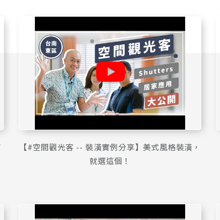
有
【#空間觀光客 -- 裝潢實例分享】美式風格裝潢，
就選這個！