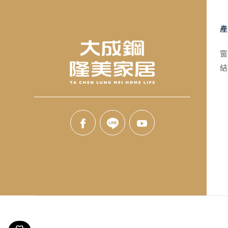
產
窗
結