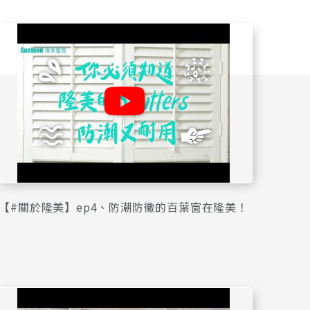
【#關於隆美】ep4、防潮防黴的百葉窗在隆美！