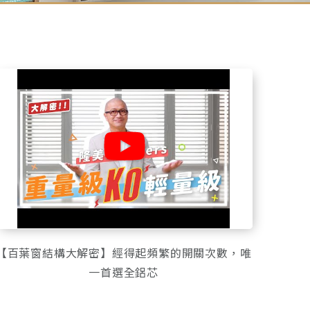
【百葉窗結構大解密】經得起頻繁的開關次數，唯
一首選全鋁芯