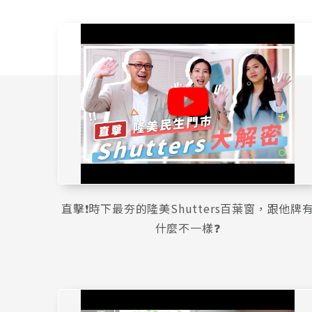
直擊❗️時下最夯的隆美Shutters百葉窗，跟他牌
什麼不一樣❓