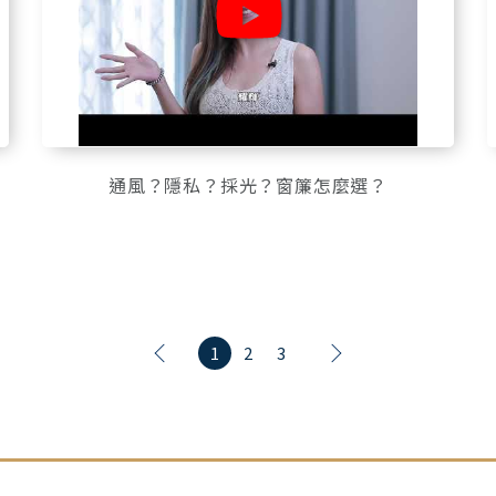
通風？隱私？採光？窗簾怎麼選？
1
2
3