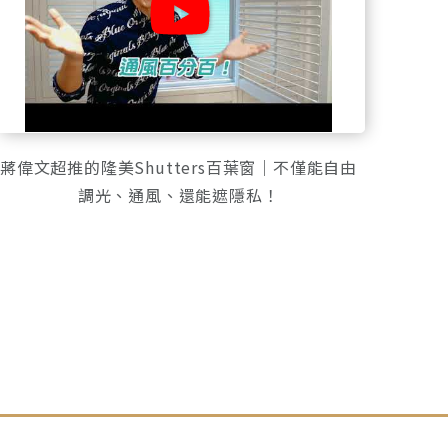
蔣偉文超推的隆美Shutters百葉窗｜不僅能自由
調光、通風、還能遮隱私！